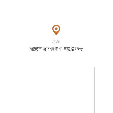
地址
瑞安市塘下镇肇平垟南路75号