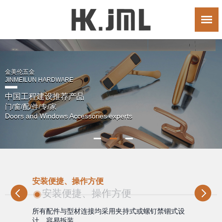
金美伦五金
JINMEILUN HARDWARE
中国工程建设推荐产品
门/窗/配/件/专/家
Doors and Windows Accessories experts
具
安装便捷、操作方便
安装便捷、操作方便
牌
所有配件与型材连接均采用夹持式或螺钉禁锢式设
配
计，容易拆装。